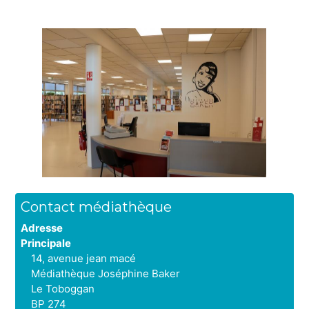
Image
Contact
Contact médiathèque
Adresse
Principale
14, avenue jean macé
Médiathèque Joséphine Baker
Le Toboggan
BP 274