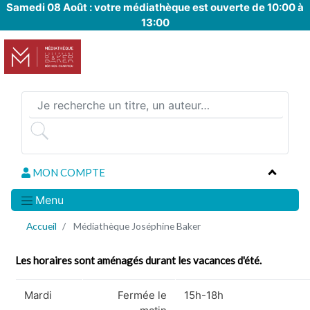
Samedi 08 Août : votre médiathèque est ouverte de 10:00 à
Aller
13:00
au
contenu
principal
MON COMPTE
Menu
Accueil
Médiathèque Joséphine Baker
Les horaires sont aménagés durant les vacances d'été.
Mardi
Fermée le
15h-18h