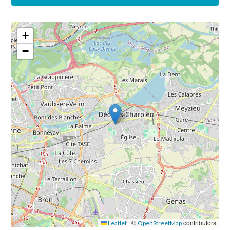
Plan
+
−
|
©
contributors
Leaflet
OpenStreetMap