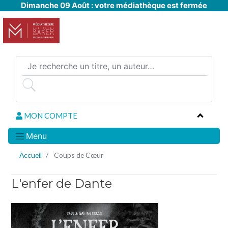
Dimanche 09 Août : votre médiathèque est fermée
Aller
au
contenu
principal
MON COMPTE
Menu
Accueil
Coups de Cœur
L'enfer de Dante