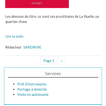
Les déesses du titre, ce sont ces prostituées de La Ruelle, un
quartier d’une
Lire la suite
Rédacteur
SANDRINE
Pagination
Page 1
Page
››
suivante
Services
Prêt d'Instruments
Portage à domicile
Visite en autonomie