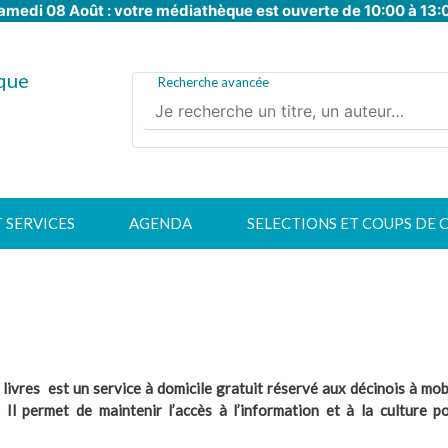
amedi 08 Août : votre médiathèque est ouverte de 10:00 à 13:
Aller
au
contenu
que
principal
Recherche avancée
T SERVICES
AGENDA
SELECTIONS ET COUPS DE 
 livres est un service à domicile gratuit réservé aux décinois à mo
. Il permet de maintenir l’accès à l’information et à la culture 