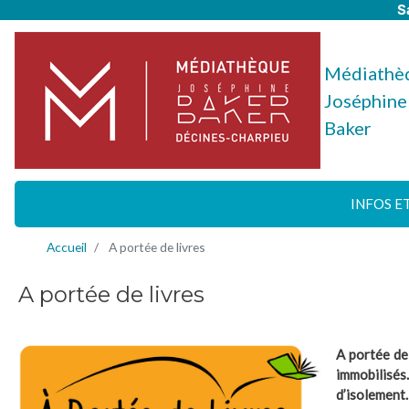
S
Médiathè
Joséphine
Baker
INFOS E
Accueil
A portée de livres
A portée de livres
A portée de
immobilisés
d’isolement.