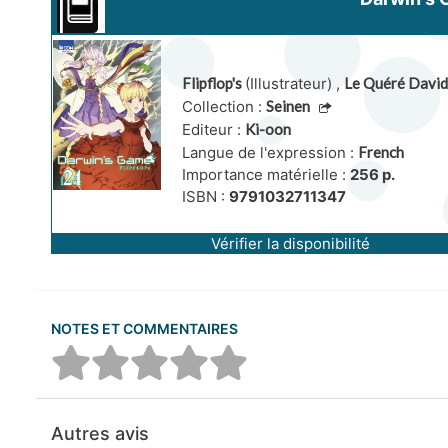
Flipflop's
(Illustrateur)
,
Le Quéré Davi
Collection :
Seinen
Editeur :
Ki-oon
Langue de l'expression :
French
Importance matérielle :
256 p.
ISBN :
9791032711347
Vérifier la disponibilité
NOTES ET COMMENTAIRES
Autres avis