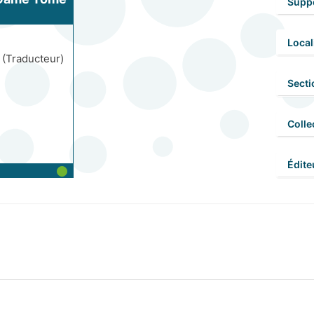
Supp
24
Local
d
(Traducteur)
Secti
Colle
Édite