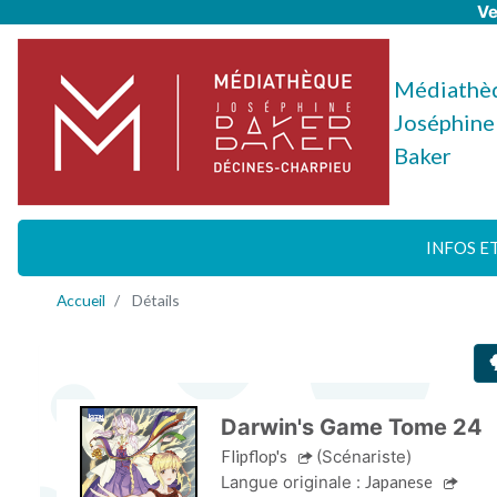
Ve
Médiathè
Joséphine
Baker
INFOS E
Accueil
Détails
Darwin's Game Tome 24
Flipflop's
(Scénariste)
Langue originale :
Japanese