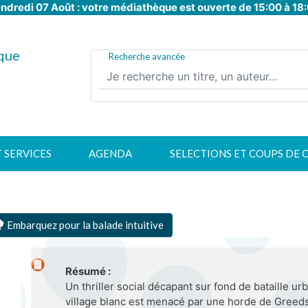
ndredi 07 Août : votre médiathèque est ouverte de 15:00 à 18
Aller
au
contenu
que
principal
Recherche avancée
T SERVICES
AGENDA
SELECTIONS ET COUPS DE 
Embarquez pour la balade intuitive
Résumé :
Un thriller social décapant sur fond de bataille urb
village blanc est menacé par une horde de Greeds 