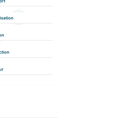
ort
isation
on
ction
ur