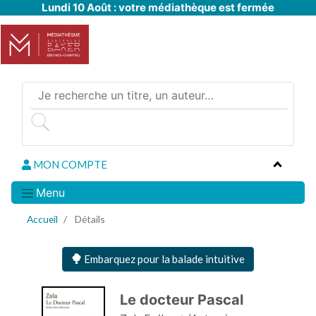
Lundi 10 Août : votre médiathèque est fermée
Aller
au
contenu
principal
MON COMPTE
Menu
Accueil
Détails
Embarquez pour la balade intuitive
Le docteur Pascal