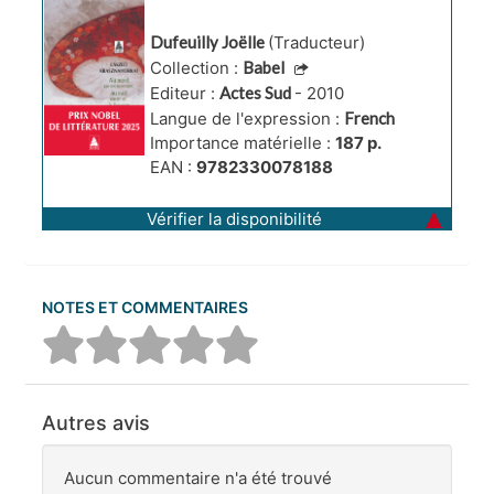
sud par un lac, à 
l'ouest par des 
Dufeuilly Joëlle
(Traducteur)
chemins, à l'est 
Collection :
Babel
Editeur :
Actes Sud
- 2010
par un cours 
Langue de l'expression :
French
d'eau
Importance matérielle :
187 p.
EAN :
9782330078188
Vérifier la disponibilité
NOTES ET COMMENTAIRES
Autres avis
Aucun commentaire n'a été trouvé