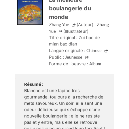
boulangerie du
monde
Zhang Yue
(Auteur)
,
Zhang
Yue
(Illustrateur)
Titre original :
Zui hao de 
mian bao dian
Langue originale :
Chinese
Public :
Jeunesse
Forme de l'oeuvre :
Album
Résumé :
Blanche est une lapine très
gourmande, toujours à la recherche de
mets savoureux. Un soir, elle sent une
odeur délicieuse qui s'échappe d'une
nouvelle boulangerie : elle ne résiste
pas et y entre, mais elle se retrouve
nez à nez avec un grand loup terrifiant !