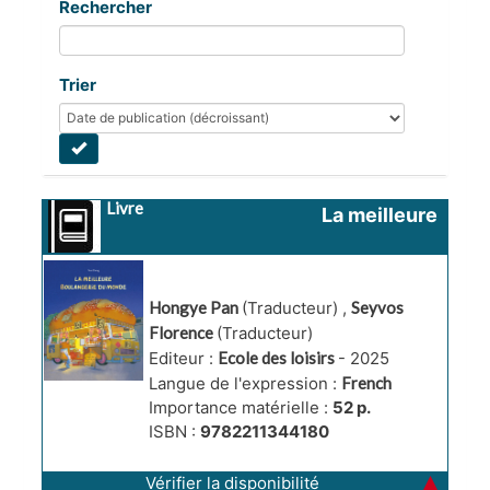
Rechercher
Trier
Livre
La meilleure 
boulangerie du 
monde
Hongye Pan
(Traducteur)
,
Seyvos
Florence
(Traducteur)
Editeur :
Ecole des loisirs
- 2025
Langue de l'expression :
French
Importance matérielle :
52 p.
ISBN :
9782211344180
Vérifier la disponibilité