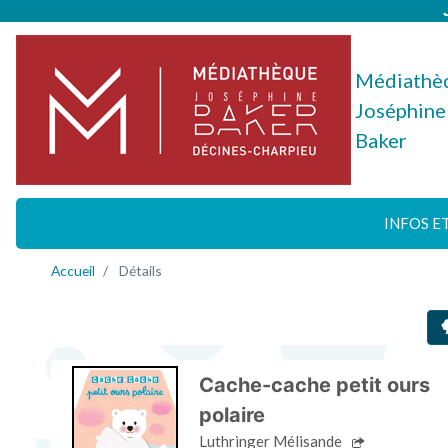
Médiathè
Joséphine
Baker
INFOS E
Accueil
Détails
Cache-cache petit ours
polaire
Luthringer Mélisande