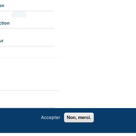
on
ction
ur
Accepter
Non, merci.