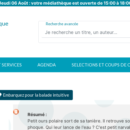
Jeudi 06 Août : votre médiathèque est ouverte de 15:00 à 18:0
Aller
au
contenu
que
principal
Recherche avancée
T SERVICES
AGENDA
SELECTIONS ET COUPS DE 
Embarquez pour la balade intuitive
Résumé :
Petit ours polaire sort de sa tanière. Il retrouve s
phoque. Qui leur lance de l'eau ? C'est petit narval