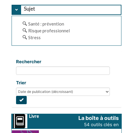
Sujet
Santé : prévention
Risque professionnel
Stress
Rechercher
Trier
Livre
La boîte à outils 
54 outils clés en 
de votre santé 
main, 3 vidéos 