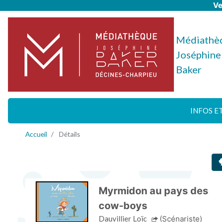
Ve
Médiathè
Joséphine
Baker
INFOS E
Accueil
Détails
Myrmidon au pays des
cow-boys
Dauvillier Loïc
(Scénariste)