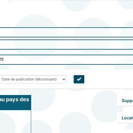
es
u pays des 
Supp
cow-boys 
Local