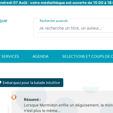
ndredi 07 Août : votre médiathèque est ouverte de 15:00 à 18
Aller
au
contenu
que
principal
Recherche avancée
T SERVICES
AGENDA
SELECTIONS ET COUPS DE 
Embarquez pour la balade intuitive
Résumé :
Lorsque Myrmidon enfile un déguisement, le mond
n'est plus le même...