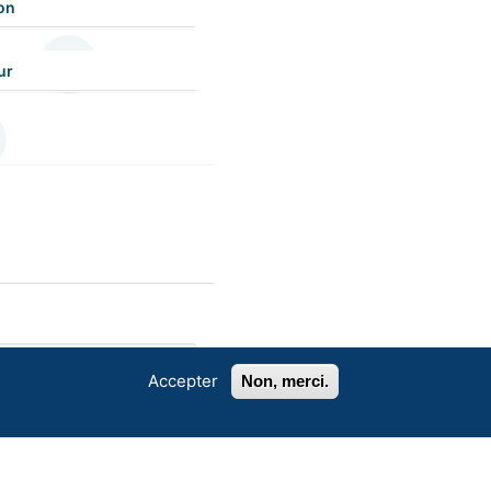
on
ur
Accepter
Non, merci.