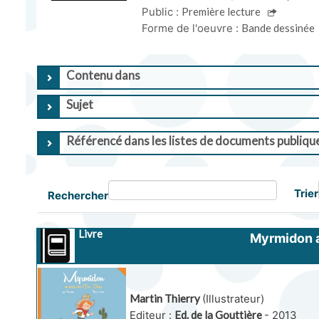
Public :
Première lecture
Forme de l'oeuvre :
Bande dessinée
Contenu dans
Sujet
Référencé dans les listes de documents publiqu
Trier
Rechercher
Livre
Myrmidon a
Martin Thierry
(Illustrateur)
Editeur :
Ed. de la Gouttière
- 2013