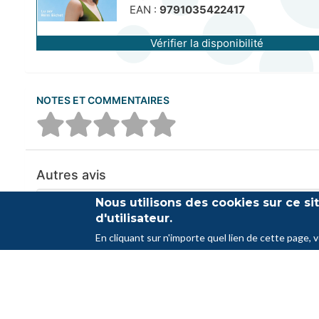
EAN :
9791035422417
Vérifier la disponibilité
NOTES ET COMMENTAIRES
Autres avis
Nous utilisons des cookies sur ce s
Aucun commentaire n'a été trouvé
d'utilisateur.
En cliquant sur n'importe quel lien de cette page, 
Pied
Crédits
Contact
FAQ
Partenair
de