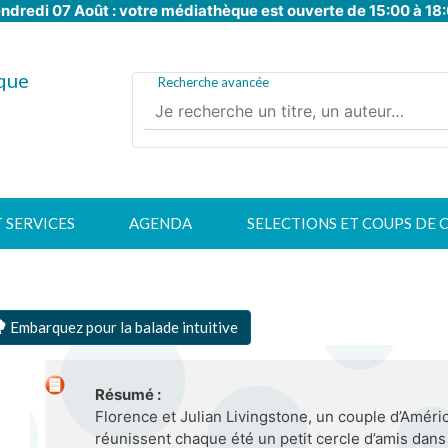
ndredi 07 Août : votre médiathèque est ouverte de 15:00 à 18
Aller
au
contenu
que
principal
Recherche avancée
T SERVICES
AGENDA
SELECTIONS ET COUPS DE 
Embarquez pour la balade intuitive
Résumé :
Florence et Julian Livingstone, un couple d’Améri
réunissent chaque été un petit cercle d’amis dans