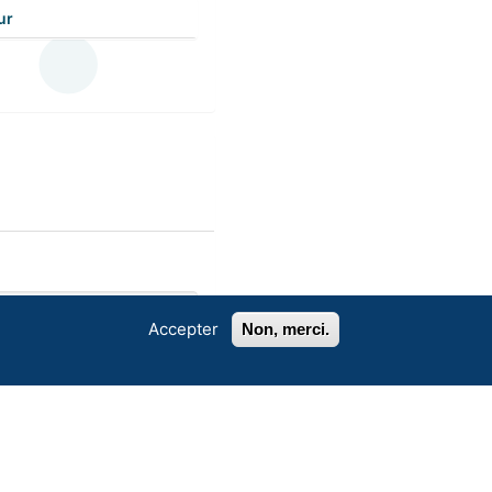
ur
Accepter
Non, merci.