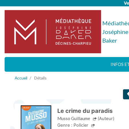
Ve
Médiathè
Joséphine
Baker
INFOS E
Accueil
Détails
Le crime du paradis
Musso Guillaume
(Auteur)
Genre :
Policier