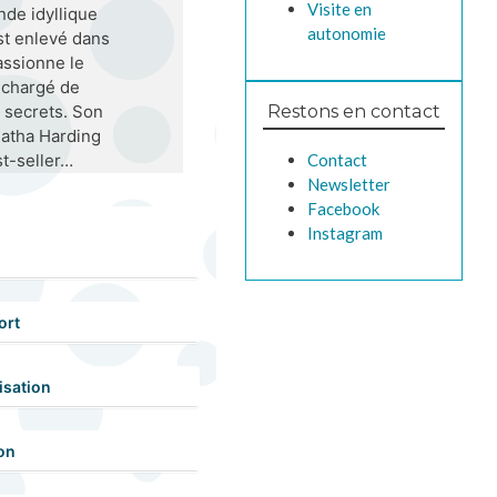
Visite en
de idyllique
autonomie
est enlevé dans
assionne le
r chargé de
Restons en contact
 secrets. Son
gatha Harding
Contact
t-seller…
Newsletter
Facebook
Instagram
ort
isation
on