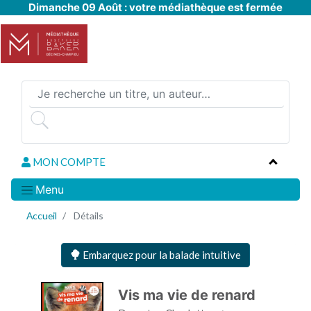
Dimanche 09 Août : votre médiathèque est fermée
Aller
au
contenu
principal
MON COMPTE
Menu
Accueil
Détails
Embarquez pour la balade intuitive
Vis ma vie de renard