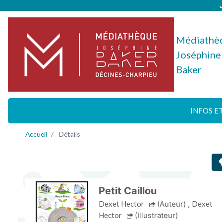
Médiathè
Joséphine
Baker
INFOS E
Accueil
Détails
Petit Caillou
Dexet Hector
(Auteur)
,
Dexet
Hector
(Illustrateur)