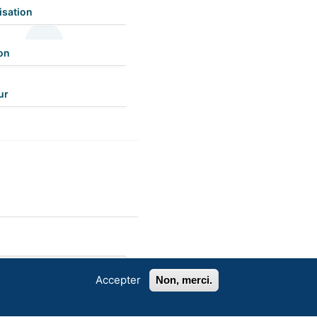
isation
on
ur
Accepter
Non, merci.