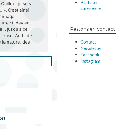
Visite en
aillou, je suis
autonomie
 ». C’est ainsi
sonnage
re : il devient
Restons en contact
il… jusqu'à ce
cieuse. Au fil de
Contact
e la nature, des
Newsletter
Facebook
Instagram
ort