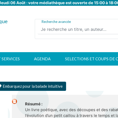
Jeudi 06 Août : votre médiathèque est ouverte de 15:00 à 18:0
Aller
au
contenu
que
principal
Recherche avancée
T SERVICES
AGENDA
SELECTIONS ET COUPS DE 
Embarquez pour la balade intuitive
Résumé :
Un livre poétique, avec des découpes et des rabat
l’évolution d’un petit caillou à travers le temps et la