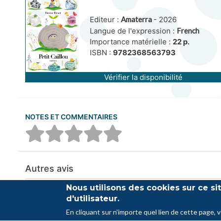
Editeur :
Amaterra
- 2026
Langue de l'expression :
French
Importance matérielle :
22 p.
ISBN :
9782368563793
Vérifier la disponibilité
NOTES ET COMMENTAIRES
Autres avis
Nous utilisons des cookies sur ce s
Aucun commentaire n'a été trouvé
d'utilisateur.
En cliquant sur n'importe quel lien de cette page, 