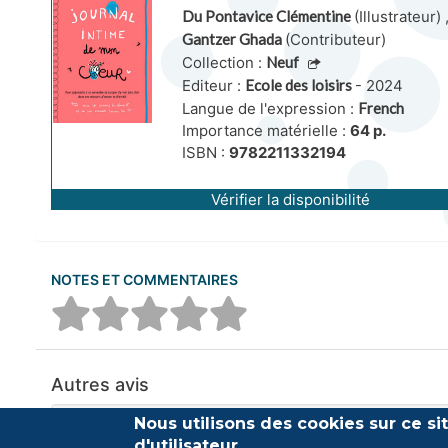
Du Pontavice Clémentine
(Illustrateur)
Gantzer Ghada
(Contributeur)
Collection :
Neuf
Editeur :
Ecole des loisirs
- 2024
Langue de l'expression :
French
Importance matérielle :
64 p.
ISBN :
9782211332194
Vérifier la disponibilité
NOTES ET COMMENTAIRES
Autres avis
Nous utilisons des cookies sur ce s
Aucun commentaire n'a été trouvé
d'utilisateur.