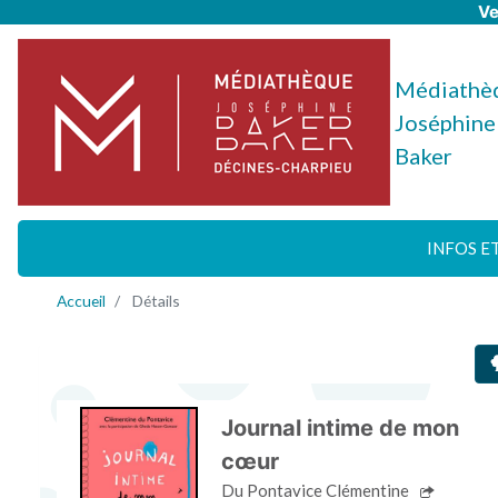
Ve
Médiathè
Joséphine
Baker
INFOS E
Accueil
Détails
Journal intime de mon
cœur
Du Pontavice Clémentine