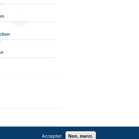
on
ction
ur
Accepter
Non, merci.