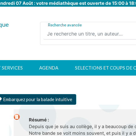
ndredi 07 Août : votre médiathèque est ouverte de 15:00 à 18
Aller
au
contenu
que
principal
Recherche avancée
T SERVICES
AGENDA
SELECTIONS ET COUPS DE 
Embarquez pour la balade intuitive
Résumé :
Depuis que je suis au collège, il y a beaucoup d
Notre bande se voit moins souvent, et puis il y a d