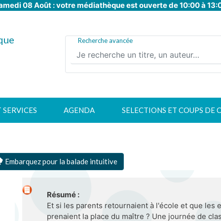
amedi 08 Août : votre médiathèque est ouverte de 10:00 à 13:
Aller
au
contenu
que
principal
Recherche avancée
T SERVICES
AGENDA
SELECTIONS ET COUPS DE 
Embarquez pour la balade intuitive
Résumé :
Et si les parents retournaient à l'école et que les 
prenaient la place du maître ? Une journée de cla