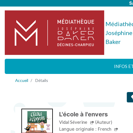
S
Médiathè
Joséphine
Baker
INFOS E
Accueil
Détails
L'école à l'envers
Vidal Séverine
(Auteur)
Langue originale :
French