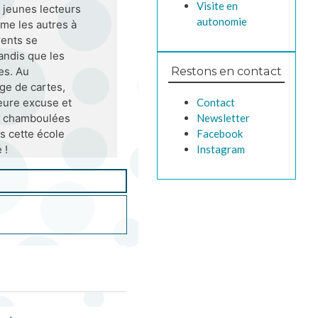
Visite en
s jeunes lecteurs
autonomie
me les autres à
rents se
tandis que les
Restons en contact
es. Au
ge de cartes,
Contact
eure excuse et
Newsletter
nt chamboulées
Facebook
ns cette école
Instagram
 !