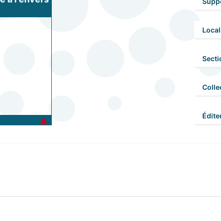
Supp
Local
Secti
Colle
Édite