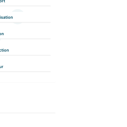
ort
isation
on
ction
ur